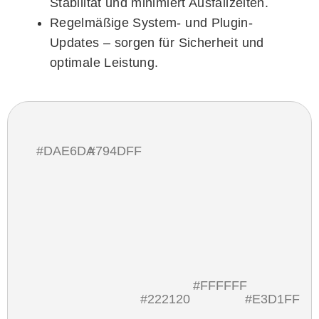
Stabilität und minimiert Ausfallzeiten.
Regelmäßige System- und Plugin-
Updates
– sorgen für Sicherheit und
optimale Leistung.
#DAE6DA
#794DFF
Aa
Lato
Playfair
#FFFFFF
#222120
#E3D1FF