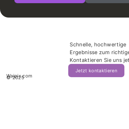
Schnelle, hochwertige
Ergebnisse zum richtige
Kontaktieren Sie uns je
Jetzt kontaktieren
Waipix.com
© 2025