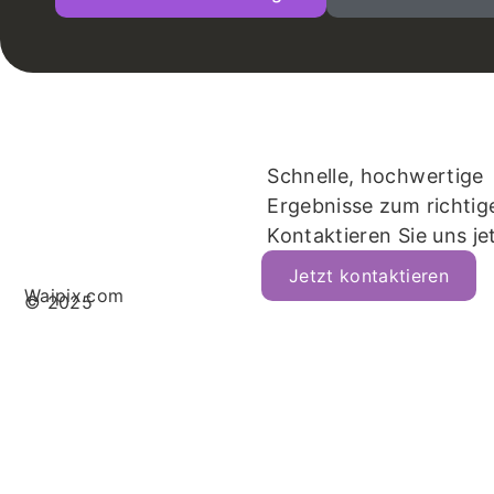
Schnelle, hochwertige
Ergebnisse zum richtige
Kontaktieren Sie uns je
Jetzt kontaktieren
Waipix.com
© 2025