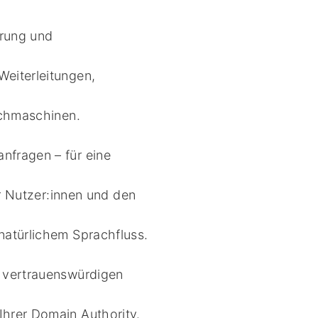
erung und
eiterleitungen,
uchmaschinen.
nfragen – für eine
er Nutzer:innen und den
natürlichem Sprachfluss.
n vertrauenswürdigen
hrer Domain Authority.